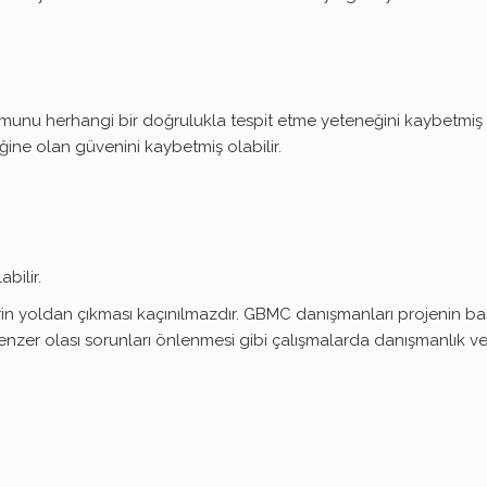
munu herhangi bir doğrulukla tespit etme yeteneğini kaybetmiş o
eğine olan güvenini kaybetmiş olabilir.
bilir.
rin yoldan çıkması kaçınılmazdır.
GBMC danışmanları projenin baş
e benzer olası sorunları önlenmesi gibi çalışmalarda danışmanlık 