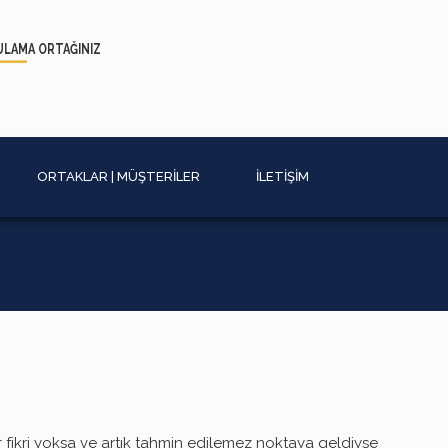
ULAMA
ORTAĞINIZ
ORTAKLAR | MÜŞTERİLER
İLETİŞİM
fikri yoksa ve artık tahmin edilemez noktaya geldiyse