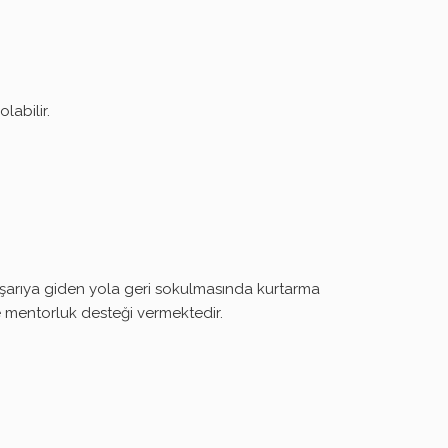
labilir.
arıya giden yola geri sokulmasında
kurtarma
ve mentorluk desteği vermektedir.