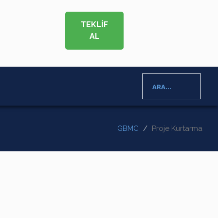
TEKLİF
AL
ARA...
GBMC
Proje Kurtarma