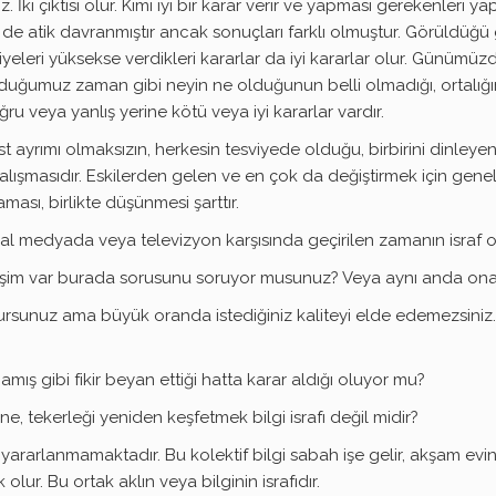
z. İki çıktısı olur. Kimi iyi bir karar verir ve yapması gerekenle
si de atik davranmıştır ancak sonuçları farklı olmuştur. Görüldüğü g
l seviyeleri yüksekse verdikleri kararlar da iyi kararlar olur. Gün
nduğumuz zaman gibi neyin ne olduğunun belli olmadığı, ortalığın
u veya yanlış yerine kötü veya iyi kararlar vardır.
 üst ayrımı olmaksızın, herkesin tesviyede olduğu, birbirini dinle
 çalışmasıdır. Eskilerden gelen ve en çok da değiştirmek için ge
ması, birlikte düşünmesi şarttır.
syal medyada veya televizyon karşısında geçirilen zamanın israf o
ne işim var burada sorusunu soruyor musunuz? Veya aynı anda o
ulursunuz ama büyük oranda istediğiniz kaliteyi elde edemezsiniz.
amış gibi fikir beyan ettiği hatta karar aldığı oluyor mu?
e, tekerleği yeniden keşfetmek bilgi israfı değil midir?
e yararlanmamaktadır. Bu kolektif bilgi sabah işe gelir, akşam evi
lur. Bu ortak aklın veya bilginin israfıdır.