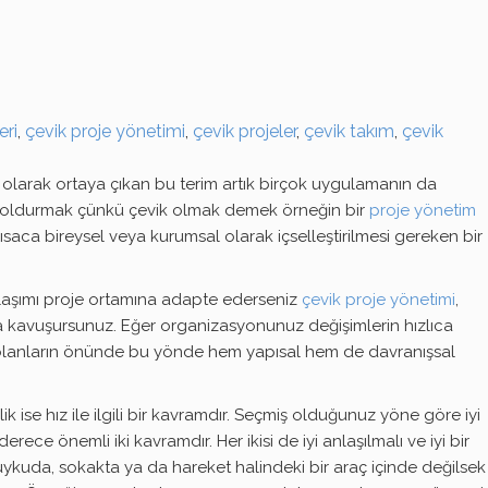
eri
,
çevik proje yönetimi
,
çevik projeler
,
çevik takım
,
çevik
kili olarak ortaya çıkan bu terim artık birçok uygulamanın da
ını doldurmak çünkü çevik olmak demek örneğin bir
proje yönetim
 Kısaca bireysel veya kurumsal olarak içselleştirilmesi gereken bir
aklaşımı proje ortamına adapte ederseniz
çevik proje yönetimi
,
na kavuşursunuz. Eğer organizasyonunuz değişimlerin hızlıca
ük olanların önünde bu yönde hem yapısal hem de davranışsal
ise hız ile ilgili bir kavramdır. Seçmiş olduğunuz yöne göre iyi
ce önemli iki kavramdır. Her ikisi de iyi anlaşılmalı ve iyi bir
uykuda, sokakta ya da hareket halindeki bir araç içinde değilsek