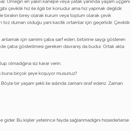
ri yapar. Örneğin en yakın kanepe veya yatak yanında yaşam üçgeni
ibi çeviklik hız ile ilgili bir konudur ama hız yapmak değildir.
ümüzde bırakın birey olarak kurum veya toplum olarak çevik
 toz duman olduğu yani kaotik ortamlar için geçerlidir. Çeviklik
yen anlamak için samimi çaba sarf eden, birbirine saygı gösteren
nelde çaba gösterilmesi gereken davranış da budur. Ortak akla
lup olmadığına siz karar verin.
na buna birçok şeye koşuyor musunuz?
 Böyle bir yaşam şekli ile aslında zamanı israf ederiz. Zaman
ne gider. Bu kişiler yeterince fayda sağlanmadığını hissederlerse