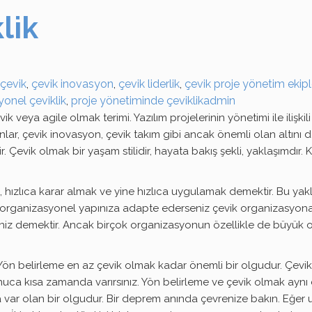
lik
çevik
,
çevik inovasyon
,
çevik liderlik
,
çevik proje yönetim ekipl
onel çeviklik
,
proje yönetiminde çeviklik
admin
evik veya agile olmak terimi. Yazılım projelerinin yönetimi ile iliş
syonlar, çevik inovasyon, çevik takım gibi ancak önemli olan alt
r. Çevik olmak bir yaşam stilidir, hayata bakış şekli, yaklaşımdır.
ak, hızlıca karar almak ve yine hızlıca uygulamak demektir. Bu y
kün organizasyonel yapınıza adapte ederseniz çevik organizasyo
viksiniz demektir. Ancak birçok organizasyonun özellikle de büy
n belirleme en az çevik olmak kadar önemli bir olgudur. Çeviklik 
ca kısa zamanda varırsınız. Yön belirleme ve çevik olmak aynı dere
a var olan bir olgudur. Bir deprem anında çevrenize bakın. Eğer 