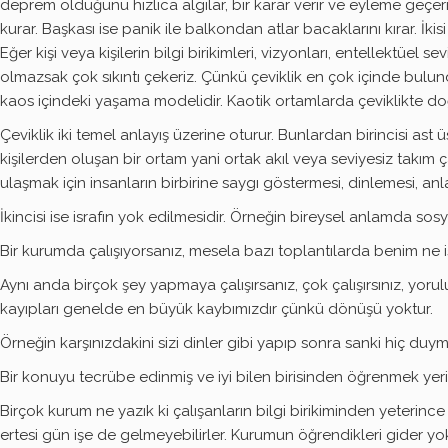
deprem olduğunu hızlıca algılar, bir karar verir ve eyleme geçeri
kurar. Başkası ise panik ile balkondan atlar bacaklarını kırar. İki
Eğer kişi veya kişilerin bilgi birikimleri, vizyonları, entellektüe
olmazsak çok sıkıntı çekeriz. Çünkü çeviklik en çok içinde bulu
kaos içindeki yaşama modelidir. Kaotik ortamlarda çeviklikte doğr
Çeviklik iki temel anlayış üzerine oturur. Bunlardan birincisi ast
kişilerden oluşan bir ortam yani ortak akıl veya seviyesiz takım
ulaşmak için insanların birbirine saygı göstermesi, dinlemesi, anla
İkincisi ise israfın yok edilmesidir. Örneğin bireysel anlamda so
Bir kurumda çalışıyorsanız, mesela bazı toplantılarda benim 
Aynı anda birçok şey yapmaya çalışırsanız, çok çalışırsınız, yor
kayıpları genelde en büyük kaybımızdır çünkü dönüşü yoktur.
Örneğin karşınızdakini sizi dinler gibi yapıp sonra sanki hiç duym
Bir konuyu tecrübe edinmiş ve iyi bilen birisinden öğrenmek yerin
Birçok kurum ne yazık ki çalışanların bilgi birikiminden yeterinc
ertesi gün işe de gelmeyebilirler. Kurumun öğrendikleri gider yok o