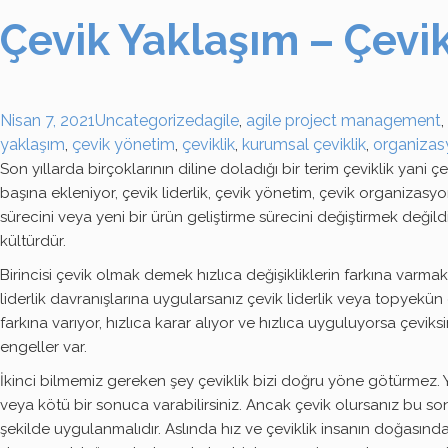
Çevik Yaklaşım – Çevik
Nisan 7, 2021
Uncategorized
agile
,
agile project management
,
yaklaşım
,
çevik yönetim
,
çeviklik
,
kurumsal çeviklik
,
organizasy
Son yıllarda birçoklarının diline doladığı bir terim çeviklik yani ç
başına ekleniyor, çevik liderlik, çevik yönetim, çevik organiza
sürecini veya yeni bir ürün geliştirme sürecini değiştirmek değildi
kültürdür.
Birincisi çevik olmak demek hızlıca değişikliklerin farkına varm
liderlik davranışlarına uygularsanız çevik liderlik veya topye
farkına varıyor, hızlıca karar alıyor ve hızlıca uyguluyorsa çe
engeller var.
İkinci bilmemiz gereken şey çeviklik bizi doğru yöne götürmez. Yö
veya kötü bir sonuca varabilirsiniz. Ancak çevik olursanız bu sonu
şekilde uygulanmalıdır. Aslında hız ve çeviklik insanın doğasınd