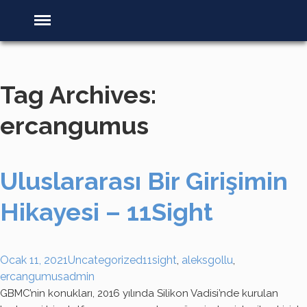
Tag Archives:
ercangumus
Uluslararası Bir Girişimin
Hikayesi – 11Sight
Ocak 11, 2021
Uncategorized
11sight
,
aleksgollu
,
ercangumus
admin
GBMC’nin konukları, 2016 yılında Silikon Vadisi’nde kurulan