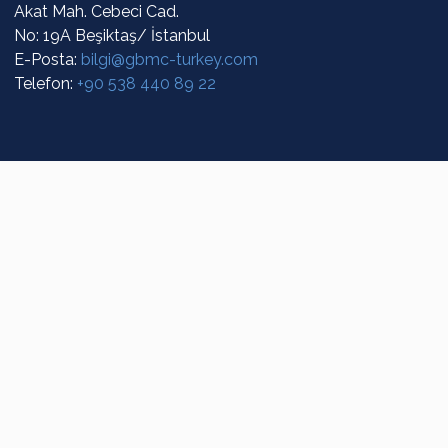
Akat Mah. Cebeci Cad.
No: 19A Beşiktaş/ İstanbul
E-Posta:
bilgi@gbmc-turkey.com
Telefon:
+90 538 440 89 22