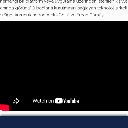
herhangi bir platform veya uygulama üzerinden istenilen kişiyle
anında görüntülü bağlantı kurulmasını sağlayan teknoloji şirketi
11Sight kurucularından Aleks Göllü ve Ercan Gümüş.