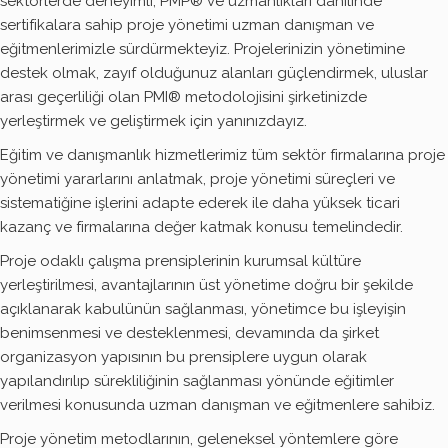
sektörlerde deneyimli, PMP® ve uzmanlıkları dahilinde
sertifikalara sahip proje yönetimi uzman danışman ve
eğitmenlerimizle sürdürmekteyiz. Projelerinizin yönetimine
destek olmak, zayıf olduğunuz alanları güçlendirmek, uluslar
arası geçerliliği olan PMI® metodolojisini şirketinizde
yerleştirmek ve geliştirmek için yanınızdayız.
Eğitim ve danışmanlık hizmetlerimiz tüm sektör firmalarına proje
yönetimi yararlarını anlatmak, proje yönetimi süreçleri ve
sistematiğine işlerini adapte ederek ile daha yüksek ticari
kazanç ve firmalarına değer katmak konusu temelindedir.
Proje odaklı çalışma prensiplerinin kurumsal kültüre
yerleştirilmesi, avantajlarının üst yönetime doğru bir şekilde
açıklanarak kabulünün sağlanması, yönetimce bu işleyişin
benimsenmesi ve desteklenmesi, devamında da şirket
organizasyon yapısının bu prensiplere uygun olarak
yapılandırılıp sürekliliğinin sağlanması yönünde eğitimler
verilmesi konusunda uzman danışman ve eğitmenlere sahibiz.
Proje yönetim metodlarının, geleneksel yöntemlere göre