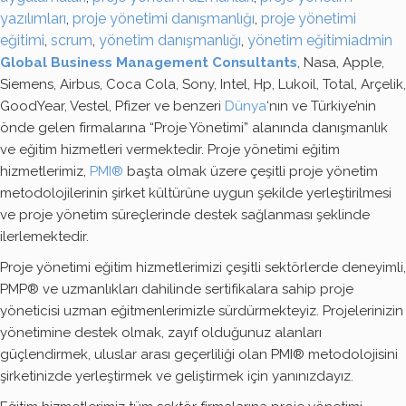
yazılımları
,
proje yönetimi danışmanlığı
,
proje yönetimi
eğitimi
,
scrum
,
yönetim danışmanlığı
,
yönetim eğitimi
admin
Global Business Management Consultants
, Nasa, Apple,
Siemens, Airbus, Coca Cola, Sony, Intel, Hp, Lukoil, Total, Arçelik,
GoodYear, Vestel, Pfizer ve benzeri
Dünya
‘nın ve Türkiye’nin
önde gelen firmalarına “Proje Yönetimi” alanında danışmanlık
ve eğitim hizmetleri vermektedir. Proje yönetimi eğitim
hizmetlerimiz,
PMI®
başta olmak üzere çeşitli proje yönetim
metodolojilerinin şirket kültürüne uygun şekilde yerleştirilmesi
ve proje yönetim süreçlerinde destek sağlanması şeklinde
ilerlemektedir.
Proje yönetimi eğitim hizmetlerimizi çeşitli sektörlerde deneyimli,
PMP® ve uzmanlıkları dahilinde sertifikalara sahip proje
yöneticisi uzman eğitmenlerimizle sürdürmekteyiz. Projelerinizin
yönetimine destek olmak, zayıf olduğunuz alanları
güçlendirmek, uluslar arası geçerliliği olan PMI® metodolojisini
şirketinizde yerleştirmek ve geliştirmek için yanınızdayız.