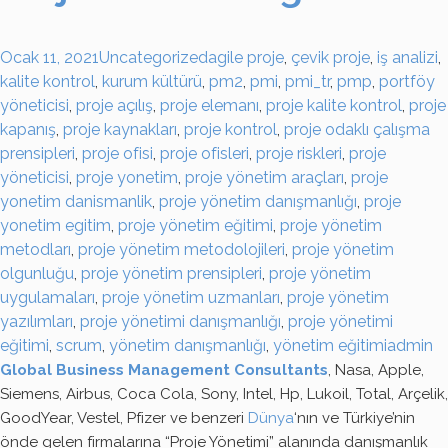
Ocak 11, 2021
Uncategorized
agile proje
,
çevik proje
,
iş analizi
,
kalite kontrol
,
kurum kültürü
,
pm2
,
pmi
,
pmi_tr
,
pmp
,
portföy
yöneticisi
,
proje açılış
,
proje elemanı
,
proje kalite kontrol
,
proje
kapanış
,
proje kaynakları
,
proje kontrol
,
proje odaklı çalışma
prensipleri
,
proje ofisi
,
proje ofisleri
,
proje riskleri
,
proje
yöneticisi
,
proje yonetim
,
proje yönetim araçları
,
proje
yonetim danismanlik
,
proje yönetim danışmanlığı
,
proje
yonetim egitim
,
proje yönetim eğitimi
,
proje yönetim
metodları
,
proje yönetim metodolojileri
,
proje yönetim
olgunluğu
,
proje yönetim prensipleri
,
proje yönetim
uygulamaları
,
proje yönetim uzmanları
,
proje yönetim
yazılımları
,
proje yönetimi danışmanlığı
,
proje yönetimi
eğitimi
,
scrum
,
yönetim danışmanlığı
,
yönetim eğitimi
admin
Global Business Management Consultants
, Nasa, Apple,
Siemens, Airbus, Coca Cola, Sony, Intel, Hp, Lukoil, Total, Arçelik,
GoodYear, Vestel, Pfizer ve benzeri
Dünya
‘nın ve Türkiye’nin
önde gelen firmalarına “Proje Yönetimi” alanında danışmanlık