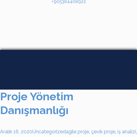
+905384408922
Proje Yönetim
Danışmanlığı
Aralık 16, 2020
Uncategorized
agile proje
,
çevik proje
,
iş analizi
,