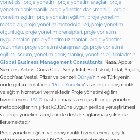
yöneticisi
,
proje yonetim
,
proje yönetim araçları
,
proje
yonetim danismanlik
,
proje yönetim danışmanlığı
,
proje
yonetim egitim
,
proje yönetim eğitimi
,
proje yönetim
metodları
,
proje yönetim metodolojileri
,
proje yönetim
olgunluğu
,
proje yönetim prensipleri
,
proje yönetim
uygulamaları
,
proje yönetim uzmanları
,
proje yönetim
yazılımları
,
proje yönetimi danışmanlığı
,
proje yönetimi
eğitimi
,
scrum
,
yönetim danışmanlığı
,
yönetim eğitimi
admin
Global Business Management Consultants
, Nasa, Apple,
Siemens, Airbus, Coca Cola, Sony, Intel, Hp, Lukoil, Total, Arçelik,
GoodYear, Vestel, Pfizer ve benzeri
Dünya
‘nın ve Türkiye’nin
önde gelen firmalarına “
Proje Yönetimi
” alanında danışmanlık
ve eğitim hizmetleri vermektedir. Proje yönetimi eğitim
hizmetlerimiz,
PMI®
başta olmak üzere çeşitli proje yönetim
metodolojilerinin şirket kültürüne uygun şekilde yerleştirilmesi
ve proje yönetim süreçlerinde destek sağlanması şeklinde
ilerlemektedir.
Proje yönetimi eğitim ve danışmanlık hizmetlerimizi çeşitli