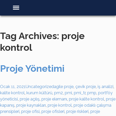
Tag Archives: proje
kontrol
Proje Yönetimi
Ocak 11, 2021
Uncategorized
agile proje
,
çevik proje
,
iş analizi
,
kalite kontrol
,
kurum kültürü
,
pm2
,
pmi
,
pmi_tr
,
pmp
,
portföy
yöneticisi
,
proje açılış
,
proje elemanı
,
proje kalite kontrol
,
proje
kapanış
,
proje kaynakları
,
proje kontrol
,
proje odaklı çalışma
prensipleri
,
proje ofisi
,
proje ofisleri
,
proje riskleri
,
proje