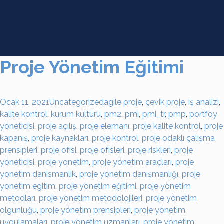
Proje Yönetim Eğitimi
Ocak 11, 2021
Uncategorized
agile proje
,
çevik proje
,
iş analizi
,
kalite kontrol
,
kurum kültürü
,
pm2
,
pmi
,
pmi_tr
,
pmp
,
portföy
yöneticisi
,
proje açılış
,
proje elemanı
,
proje kalite kontrol
,
proje
kapanış
,
proje kaynakları
,
proje kontrol
,
proje odaklı çalışma
prensipleri
,
proje ofisi
,
proje ofisleri
,
proje riskleri
,
proje
yöneticisi
,
proje yonetim
,
proje yönetim araçları
,
proje
yonetim danismanlik
,
proje yönetim danışmanlığı
,
proje
yonetim egitim
,
proje yönetim eğitimi
,
proje yönetim
metodları
,
proje yönetim metodolojileri
,
proje yönetim
olgunluğu
,
proje yönetim prensipleri
,
proje yönetim
uygulamaları
,
proje yönetim uzmanları
,
proje yönetim