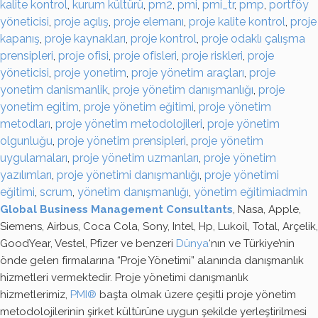
kalite kontrol
,
kurum kültürü
,
pm2
,
pmi
,
pmi_tr
,
pmp
,
portföy
yöneticisi
,
proje açılış
,
proje elemanı
,
proje kalite kontrol
,
proje
kapanış
,
proje kaynakları
,
proje kontrol
,
proje odaklı çalışma
prensipleri
,
proje ofisi
,
proje ofisleri
,
proje riskleri
,
proje
yöneticisi
,
proje yonetim
,
proje yönetim araçları
,
proje
yonetim danismanlik
,
proje yönetim danışmanlığı
,
proje
yonetim egitim
,
proje yönetim eğitimi
,
proje yönetim
metodları
,
proje yönetim metodolojileri
,
proje yönetim
olgunluğu
,
proje yönetim prensipleri
,
proje yönetim
uygulamaları
,
proje yönetim uzmanları
,
proje yönetim
yazılımları
,
proje yönetimi danışmanlığı
,
proje yönetimi
eğitimi
,
scrum
,
yönetim danışmanlığı
,
yönetim eğitimi
admin
Global Business Management Consultants
, Nasa, Apple,
Siemens, Airbus, Coca Cola, Sony, Intel, Hp, Lukoil, Total, Arçelik,
GoodYear, Vestel, Pfizer ve benzeri
Dünya
‘nın ve Türkiye’nin
önde gelen firmalarına “Proje Yönetimi” alanında danışmanlık
hizmetleri vermektedir. Proje yönetimi danışmanlık
hizmetlerimiz,
PMI®
başta olmak üzere çeşitli proje yönetim
metodolojilerinin şirket kültürüne uygun şekilde yerleştirilmesi