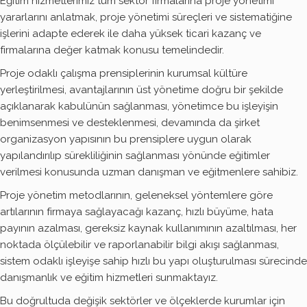
Eğitim hizmetlerimiz tüm sektör firmalarına proje yönetimi
yararlarını anlatmak, proje yönetimi süreçleri ve sistematiğine
işlerini adapte ederek ile daha yüksek ticari kazanç ve
firmalarına değer katmak konusu temelindedir.
Proje odaklı çalışma prensiplerinin kurumsal kültüre
yerleştirilmesi, avantajlarının üst yönetime doğru bir şekilde
açıklanarak kabulünün sağlanması, yönetimce bu işleyişin
benimsenmesi ve desteklenmesi, devamında da şirket
organizasyon yapısının bu prensiplere uygun olarak
yapılandırılıp sürekliliğinin sağlanması yönünde eğitimler
verilmesi konusunda uzman danışman ve eğitmenlere sahibiz.
Proje yönetim metodlarının, geleneksel yöntemlere göre
artılarının firmaya sağlayacağı kazanç, hızlı büyüme, hata
payının azalması, gereksiz kaynak kullanımının azaltılması, her
noktada ölçülebilir ve raporlanabilir bilgi akışı sağlanması,
sistem odaklı işleyişe sahip hızlı bu yapı oluşturulması sürecinde
danışmanlık ve eğitim hizmetleri sunmaktayız.
Bu doğrultuda değişik sektörler ve ölçeklerde kurumlar için