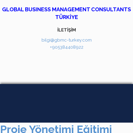
GLOBAL BUSINESS MANAGEMENT CONSULTANTS
TÜRKİYE
İLETİŞİM
bilgi@gbmc-turkey.com
+905384408922
Proje Yönetimi Eğitimi