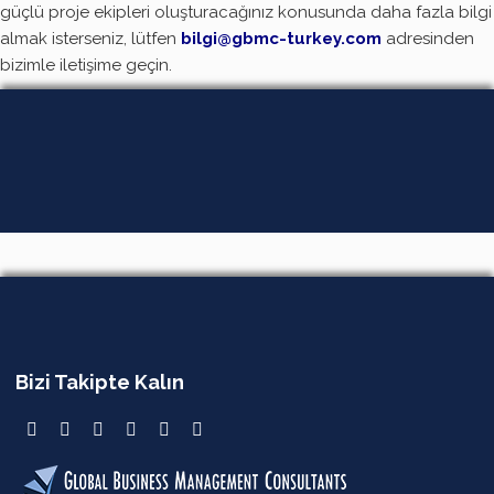
güçlü proje ekipleri oluşturacağınız konusunda daha fazla bilgi
almak isterseniz, lütfen
bilgi@gbmc-turkey.com
adresinden
bizimle iletişime geçin.
Bizi Takipte Kalın