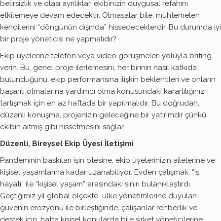
belirsizlik ve olası ayrılıklar, ekibinizin duygusal refahını
etkilemeye devam edecektir. Olmasalar bile, muhtemelen
kendilerini “döngünün dışında” hissedeceklerdir. Bu durumda iyi
bir proje yöneticisi ne yapmalıdır?
Ekip üyelerine telefon veya video görüşmeleri yoluyla brifing
verin. Bu, genel proje ilerlemesini, her birinin nasıl katkıda
bulunduğunu, ekip performansına ilişkin beklentileri ve onların
başarılı olmalarına yardımcı olma konusundaki kararlılığınızı
tartışmak için en az haftada bir yapılmalıdır. Bu doğrudan,
düzenli konuşma, projenizin geleceğine bir yatırımdır çünkü
ekibin aitmiş gibi hissetmesini sağlar.
Düzenli, Bireysel Ekip Üyesi İletişimi
Pandeminin baskıları işin ötesine, ekip üyelerinizin ailelerine ve
kişisel yaşamlarına kadar uzanabiliyor. Evden çalışmak, “iş
hayatı” ile “kişisel yaşam” arasındaki sınırı bulanıklaştırdı.
Geçtiğimiz yıl global ölçekte ülke yönetimlerine duyulan
güvenin erozyonu ile birleştiğinde, çalışanlar rehberlik ve
destek için, hatta kişisel konularda bile şirket yöneticilerine