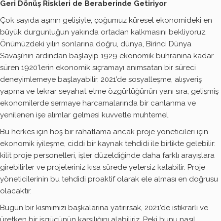
Geri Dönüş Riskleri de Beraberinde Getiriyor
Çok sayıda aşının gelişiyle, çoğumuz küresel ekonomideki en
büyük durgunluğun yakında ortadan kalkmasını bekliyoruz.
Önümüzdeki yılın sonlarına doğru, dünya, Birinci Dünya
Savaşı’nın ardından başlayıp 1929 ekonomik buhranına kadar
süren 1920’lerin ekonomik sıçramayı anımsatan bir süreci
deneyimlemeye başlayabilir. 2021’de sosyalleşme, alışveriş
yapma ve tekrar seyahat etme özgürlüğünün yanı sıra, gelişmiş
ekonomilerde sermaye harcamalarında bir canlanma ve
yenilenen işe alımlar gelmesi kuvvetle muhtemel.
Bu herkes için hoş bir rahatlama ancak proje yöneticileri için
ekonomik iyileşme, ciddi bir kaynak tehdidi ile birlikte gelebilir:
kilit proje personelleri, işler düzeldiğinde daha farklı arayışlara
girebilirler ve projeleriniz kısa sürede yetersiz kalabilir. Proje
yöneticilerinin bu tehdidi proaktif olarak ele alması en doğrusu
olacaktır.
Bugün bir kısmımızı başkalarına yatırırsak, 2021’de istikrarlı ve
üretken bir işgücünün karşılığını alabiliriz. Peki bunu nasıl