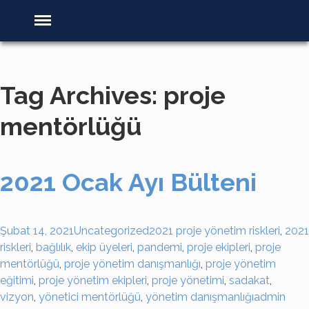
Tag Archives: proje
mentörlüğü
2021 Ocak Ayı Bülteni
Şubat 14, 2021
Uncategorized
2021 proje yönetim riskleri
,
2021
riskleri
,
bağlılık
,
ekip üyeleri
,
pandemi
,
proje ekipleri
,
proje
mentörlüğü
,
proje yönetim danışmanlığı
,
proje yönetim
eğitimi
,
proje yönetim ekipleri
,
proje yönetimi
,
sadakat
,
vizyon
,
yönetici mentörlüğü
,
yönetim danışmanlığı
admin