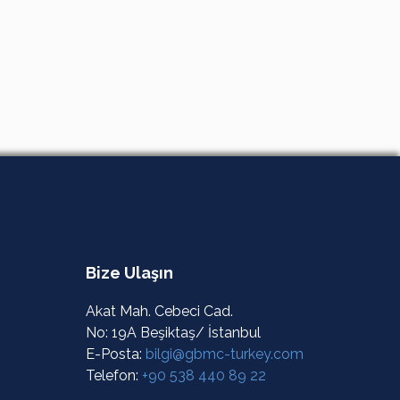
Bize Ulaşın
Akat Mah. Cebeci Cad.
No: 19A Beşiktaş/ İstanbul
E-Posta:
bilgi@gbmc-turkey.com
Telefon:
+90 538 440 89 22