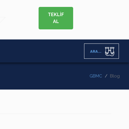
TEKLİF
AL
ARA...
GBMC
Blog