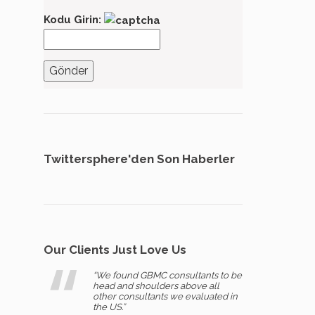
Kodu Girin:
Twittersphere'den Son Haberler
Our Clients Just Love Us
“We found GBMC consultants to be
head and shoulders above all
other consultants we evaluated in
the US.”