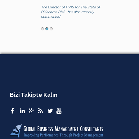
The Director of IT/IS for The State of
Oklahoma DHS , has also recently
commented
Bizi Takipte Kalın