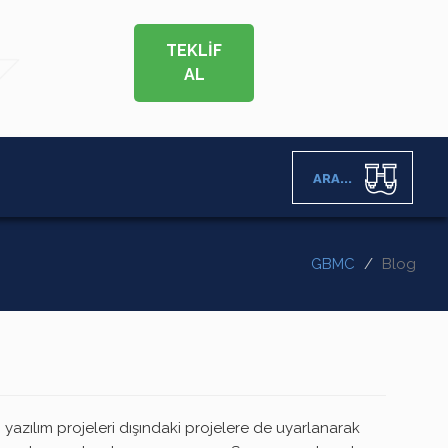
TEKLİF
AL
ARA...
GBMC
Blog
yazılım projeleri dışındaki projelere de uyarlanarak