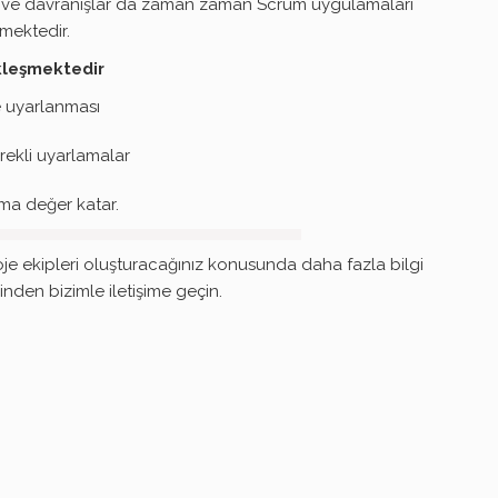
avır ve davranışlar da zaman zaman Scrum uygulamaları
mektedir.
kleşmektedir
e uyarlanması
ekli uyarlamalar
ma değer katar.
roje ekipleri oluşturacağınız konusunda daha fazla bilgi
nden bizimle iletişime geçin.