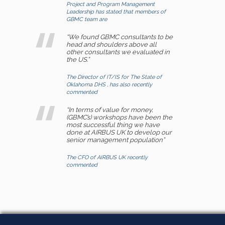
Project and Program Management
Leadership has stated that members of
GBMC team are
“We found GBMC consultants to be
head and shoulders above all
other consultants we evaluated in
the US.”
The Director of IT/IS for The State of
Oklahoma DHS , has also recently
commented
“In terms of value for money,
(GBMC’s) workshops have been the
most successful thing we have
done at AIRBUS UK to develop our
senior management population”
The CFO of AIRBUS UK recently
commented