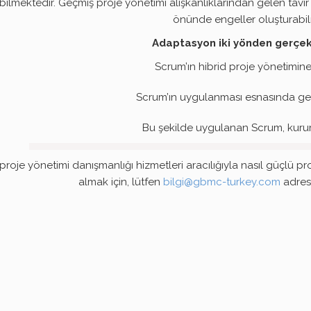
abilmektedir. Geçmiş proje yönetimi alışkanlıklarından gelen t
önünde engeller oluşturabil
Adaptasyon iki yönden gerçe
Scrum’ın hibrid proje yönetimin
Scrum’ın uygulanması esnasında ger
Bu şekilde uygulanan Scrum, kuru
 proje yönetimi danışmanlığı hizmetleri aracılığıyla nasıl güçlü p
almak için, lütfen
bilgi@gbmc-turkey.com
adresi